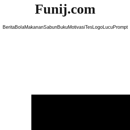
Funij.com
Berita
Bola
Makanan
Sabun
Buku
Motivasi
Tes
Logo
Lucu
Prompt